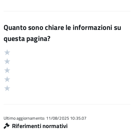
Quanto sono chiare le informazioni su
questa pagina?
Valuta
Valutazione
5
Valuta
stelle
4
Valuta
su
stelle
3
Valuta
5
su
stelle
2
Valuta
5
su
stelle
1
5
su
stelle
5
su
5
Ultimo aggiornamento: 11/08/2025 10:35.07
Riferimenti normativi