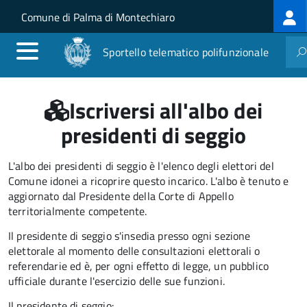
Log
Salta al contenuto principale
Skip to site navigation
Comune di Palma di Montechiaro
me
Sportello telematico polifunzionale
Iscriversi all'albo dei
presidenti di seggio
L'albo dei presidenti di seggio è l'elenco degli elettori del
Comune idonei a ricoprire questo incarico. L'albo è tenuto e
aggiornato dal Presidente della Corte di Appello
territorialmente competente.
Il presidente di seggio s'insedia presso ogni sezione
elettorale al momento delle consultazioni elettorali o
referendarie ed è, per ogni effetto di legge, un pubblico
ufficiale durante l'esercizio delle sue funzioni.
Il presidente di seggio: