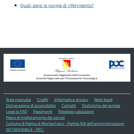
Quali sono le norme di riferimento?
Area riservata
Crediti
Informativa privacy
Note legali
Dichiarazione di accessibilità
Contatti
Statistiche del portale
Leggi le FAQ
Pagamenti
Riepilogo valutazioni
Piano di miglioramento dei servizi
Comune di Palma di Montechiaro - Partita IVA dell'amministrazione:
00736930843 - PEC: