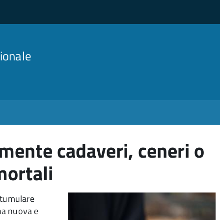
ionale
mente cadaveri, ceneri o
mortali
 tumulare
una nuova e