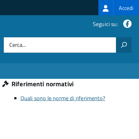
Login
Accedi
menu
Fa
Seguici su:
Cerca...
Riferimenti normativi
Quali sono le norme di riferimento?