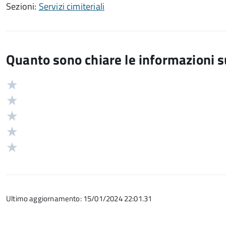
Sezioni:
Servizi cimiteriali
Quanto sono chiare le informazioni 
Valuta
Valutazione
5
Valuta
stelle
4
Valuta
su
stelle
3
Valuta
5
su
stelle
2
Valuta
5
su
stelle
1
5
su
stelle
5
su
Ultimo aggiornamento: 15/01/2024 22:01.31
5