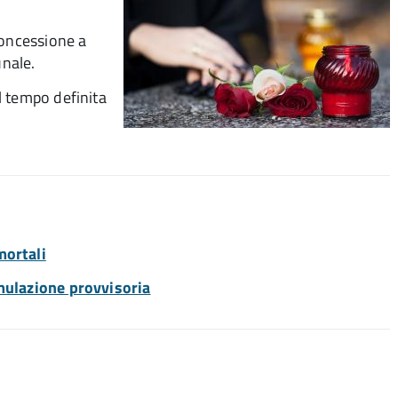
concessione a
unale.
l tempo definita
mortali
umulazione provvisoria