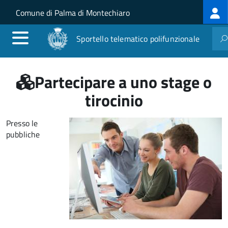
Log
Salta al contenuto principale
Skip to site navigation
Comune di Palma di Montechiaro
me
Sportello telematico polifunzionale
Partecipare a uno stage o
tirocinio
Presso le
pubbliche