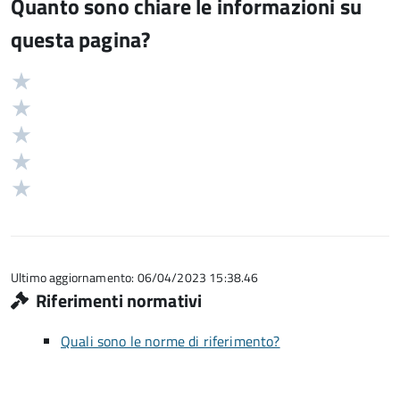
Quanto sono chiare le informazioni su
questa pagina?
Valuta
Valutazione
5
Valuta
stelle
4
Valuta
su
stelle
3
Valuta
5
su
stelle
2
Valuta
5
su
stelle
1
5
su
stelle
5
su
5
Ultimo aggiornamento: 06/04/2023 15:38.46
Riferimenti normativi
Quali sono le norme di riferimento?